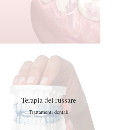
Terapia del russare
Trattamenti dentali