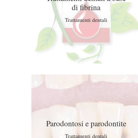
di fibrina
Trattamenti dentali
Parodontosi e parodontite
Trattamenti dentali