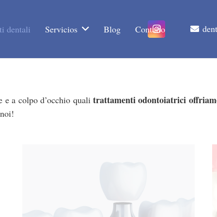
den
i dentali
Servicios
Blog
Contatto
trattamenti odontoiatrici
offria
e e a colpo d’occhio quali
 noi!