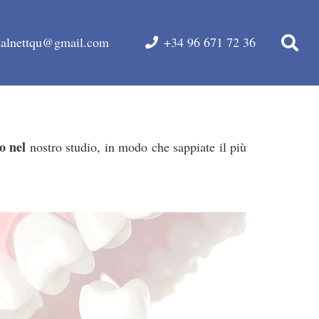
talnettqu@gmail.com
+34 96 671 72 36
mo
nel
nostro studio, in modo che sappiate il più